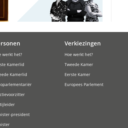
ersonen
Verkiezingen
 werkt het?
Hoe werkt het?
ste Kamerlid
Tweede Kamer
eede Kamerlid
Eerste Kamer
roparlementariër
Europees Parlement
ctievoorzitter
tijleider
ister-president
ister