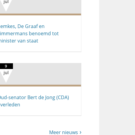
jul
emkes, De Graaf en
Timmermans benoemd tot
inister van staat
9
jul
ud-senator Bert de Jong (CDA)
verleden
Meer nieuws