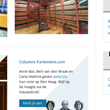
R
m
Columns Parlement.com
Anne Bos, Bert van den Braak en
Carla Hoetink geven
wekelijks
O
hun visie op Den Haag. Blijf op
o
de hoogte via de
nieuwsbrief.
Meld je aan