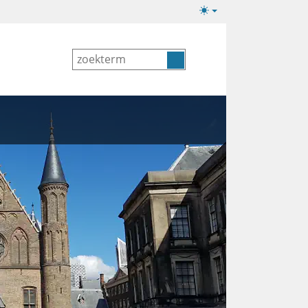
Lichte/donkere
weergave