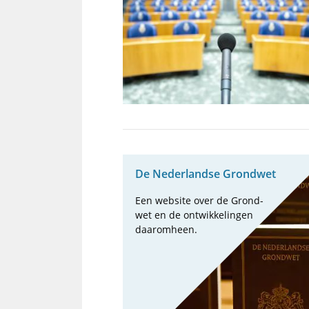
De Neder­landse Grond­wet
Een web­site over de Grond­
wet en de ont­wik­ke­lin­gen
daarom­heen.