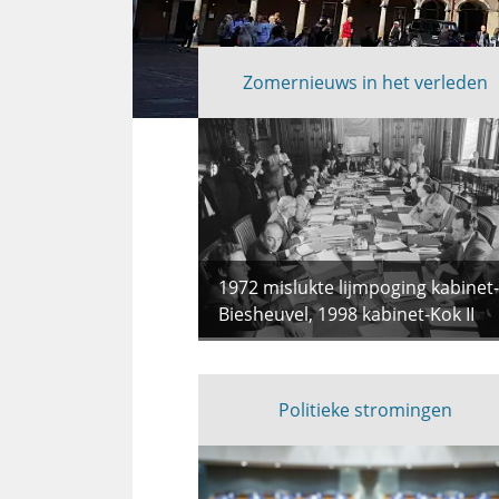
Zomernieuws in het verleden
Uitgelicht
1972 mislukte lijmpoging kabinet-
Biesheuvel, 1998 kabinet-Kok II
Politieke stromingen