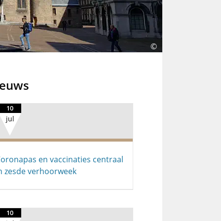
©
ieuws
10
jul
oronapas en vaccinaties centraal
n zesde verhoorweek
10