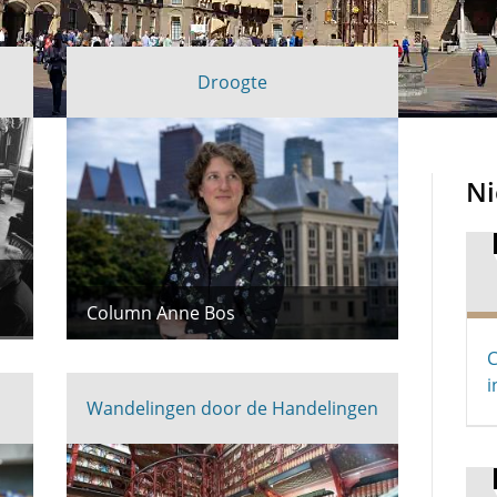
Droogte
N
Column Anne Bos
C
i
Wandelingen door de Handelingen