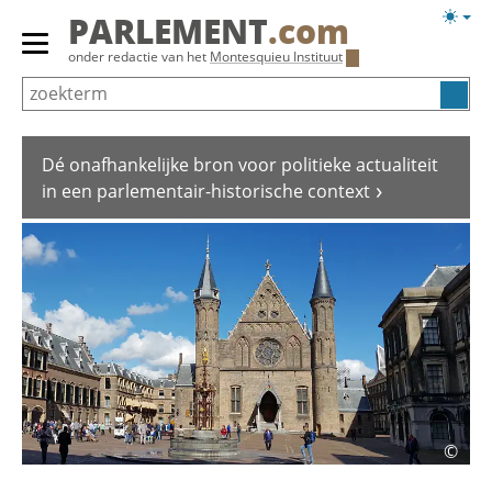
Overslaan
Licht
PARLEMENT
.com
en
weerg
Primair
onder redactie van het
Montesquieu Instituut
naar
menu
de
tonen/verbergen
inhoud
gaan
Dé onafhankelijke bron voor politieke actualiteit
in een parlementair-historische context
©