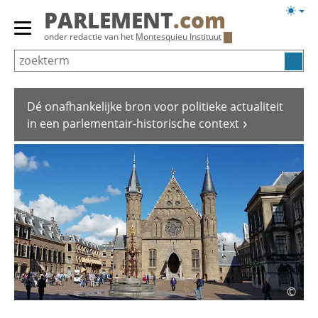
Overslaan
Licht
PARLEMENT
.com
en
weerg
Primair
onder redactie van het
Montesquieu Instituut
naar
menu
de
tonen/verbergen
inhoud
gaan
Dé onafhankelijke bron voor politieke actualiteit
in een parlementair-historische context
©