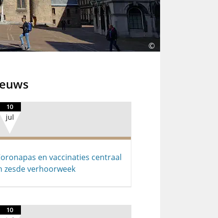
©
ieuws
10
jul
oronapas en vaccinaties centraal
n zesde verhoorweek
10