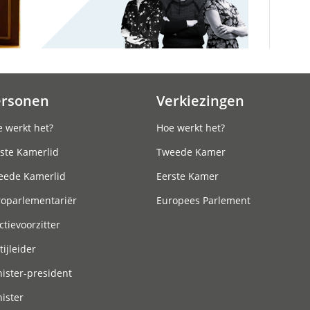
ersonen
Verkiezingen
 werkt het?
Hoe werkt het?
ste Kamerlid
Tweede Kamer
eede Kamerlid
Eerste Kamer
roparlementariër
Europees Parlement
ctievoorzitter
tijleider
ister-president
ister