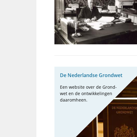
De Neder­landse Grond­wet
Een web­site over de Grond­
wet en de ont­wik­ke­lin­gen
daarom­heen.