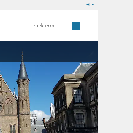
Lichte/donkere
weergave