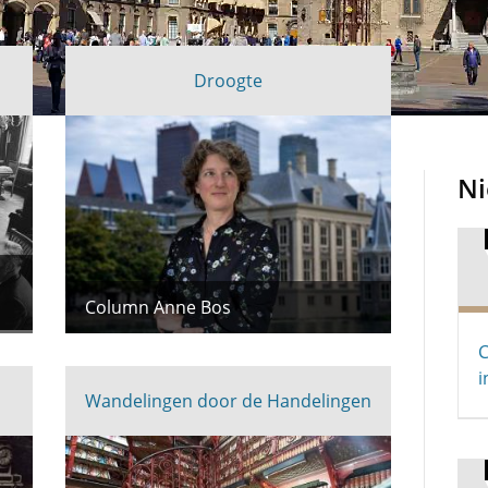
Droogte
N
Column Anne Bos
C
i
Wandelingen door de Handelingen