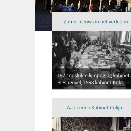
Zomernieuws in het verleden
Uitgelicht
1972 mislukte lijmpoging kabinet-
Biesheuvel, 1998 kabinet-Kok II
Aantreden Kabinet-Colijn I