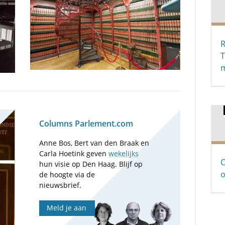
R
m
Columns Parlement.com
Anne Bos, Bert van den Braak en
Carla Hoetink geven
wekelijks
O
hun visie op Den Haag. Blijf op
o
de hoogte via de
nieuwsbrief.
Meld je aan