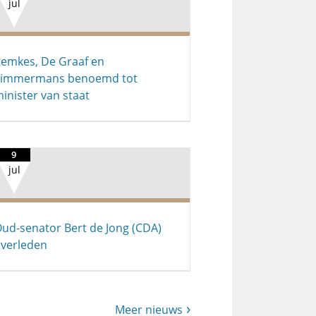
jul
emkes, De Graaf en
Timmermans benoemd tot
inister van staat
9
jul
ud-senator Bert de Jong (CDA)
verleden
Meer nieuws