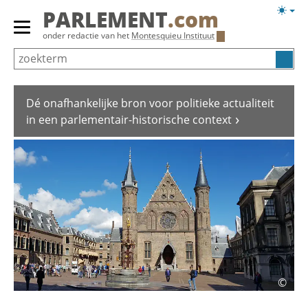
Overslaan
Licht
PARLEMENT
.com
en
weerg
Primair
onder redactie van het
Montesquieu Instituut
naar
menu
de
tonen/verbergen
inhoud
gaan
Dé onafhankelijke bron voor politieke actualiteit
in een parlementair-historische context
©