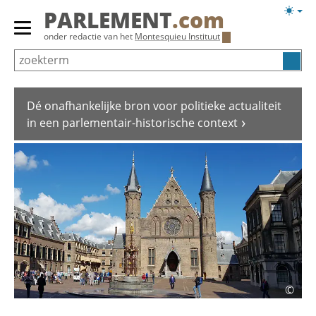
Overslaan
Licht
PARLEMENT
.com
en
weerg
Primair
onder redactie van het
Montesquieu Instituut
naar
menu
de
tonen/verbergen
inhoud
gaan
Dé onafhankelijke bron voor politieke actualiteit
in een parlementair-historische context
©