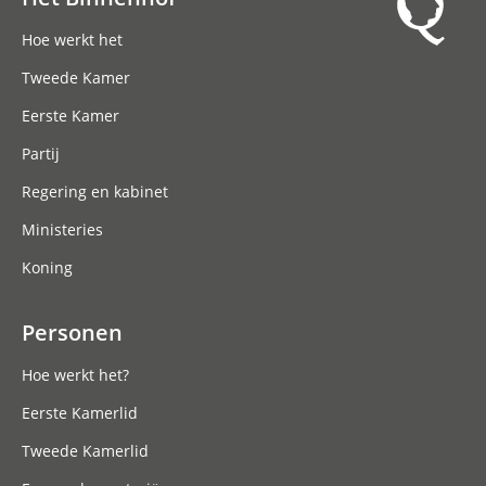
geven
wekelijks
hun visie op Den Haag. Blijf op de
Hoofdnavigatie
hoogte via de nieuwsbrief.
Hoe werkt het
Meld je aan
Tweede Kamer
Eerste Kamer
Partij
Regering en kabinet
Ministeries
Koning
Personen
Hoe werkt het?
Eerste Kamerlid
Tweede Kamerlid