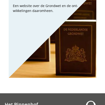
Een web­site over de Grond­wet en de ont­
wik­ke­lin­gen daarom­heen.
Columns Parlement.com
Anne Bos, Bert van den Braak en Carla Hoetink
Het Binnenhof