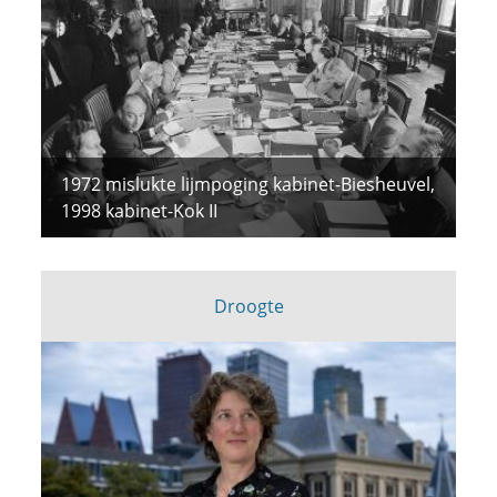
1972 mislukte lijmpoging kabinet-Biesheuvel,
1998 kabinet-Kok II
Droogte