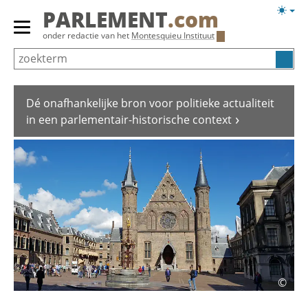
Overslaan
Licht
PARLEMENT
.com
en
weerg
Primair
onder redactie van het
Montesquieu Instituut
naar
menu
de
tonen/verbergen
inhoud
gaan
Dé onafhankelijke bron voor politieke actualiteit
in een parlementair-historische context
©