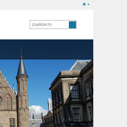
Lichte/donkere
weergave