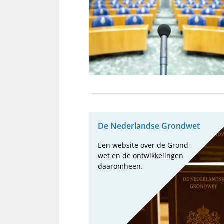
De Neder­landse Grond­wet
Een web­site over de Grond­
wet en de ont­wik­ke­lin­gen
daarom­heen.