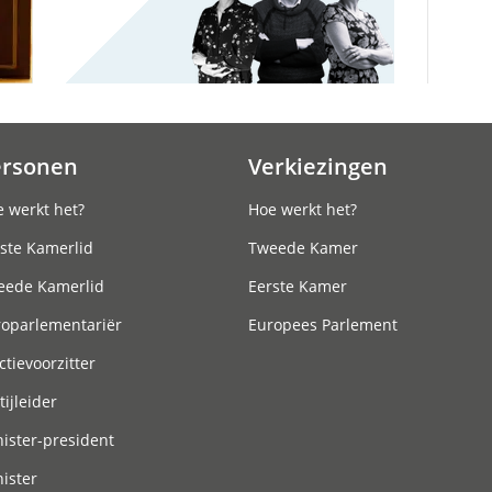
ersonen
Verkiezingen
 werkt het?
Hoe werkt het?
ste Kamerlid
Tweede Kamer
eede Kamerlid
Eerste Kamer
roparlementariër
Europees Parlement
ctievoorzitter
tijleider
ister-president
ister