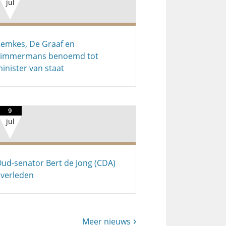
jul
emkes, De Graaf en
Timmermans benoemd tot
inister van staat
9
jul
ud-senator Bert de Jong (CDA)
verleden
Meer nieuws