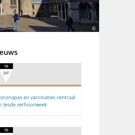
©
ieuws
10
jul
oronapas en vaccinaties centraal
n zesde verhoorweek
10