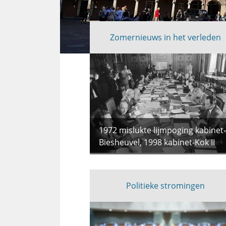
Zomernieuws in het verleden
Uitgelicht
1972 mislukte lijmpoging kabinet-
Biesheuvel, 1998 kabinet-Kok II
Politieke stromingen