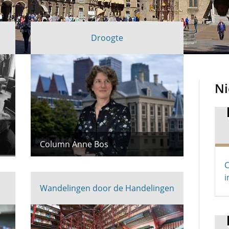
Droogte
N
Column Anne Bos
C
i
Wandelingen door de Handelingen