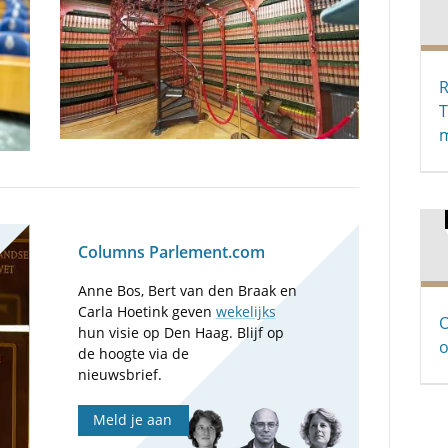
R
m
Columns Parlement.com
Anne Bos, Bert van den Braak en
Carla Hoetink geven
wekelijks
O
hun visie op Den Haag. Blijf op
o
de hoogte via de
nieuwsbrief.
Meld je aan