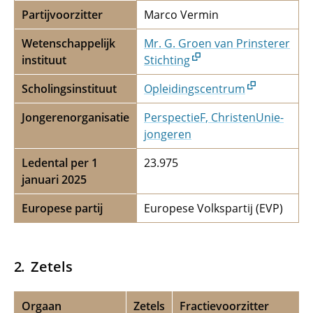
Partijvoorzitter
Marco Vermin
Wetenschappelijk
Mr. G. Groen van Prinsterer
instituut
Stichting
Scholingsinstituut
Opleidingscentrum
Jongerenorganisatie
PerspectieF, ChristenUnie-
jongeren
Ledental per 1
23.975
januari 2025
Europese partij
Europese Volkspartij (EVP)
Zetels
Orgaan
Zetels
Fractievoorzitter