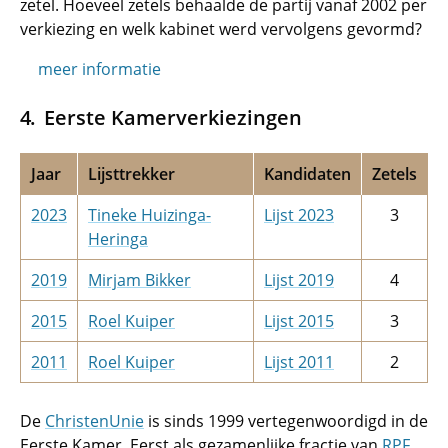
zetel. Hoeveel zetels behaalde de partij vanaf 2002 per
verkiezing en welk kabinet werd vervolgens gevormd?
meer informatie
Eerste Kamerverkiezingen
Jaar
Lijsttrekker
Kandidaten
Zetels
2023
Tineke Huizinga-
Lijst 2023
3
Heringa
2019
Mirjam Bikker
Lijst 2019
4
2015
Roel Kuiper
Lijst 2015
3
2011
Roel Kuiper
Lijst 2011
2
De
ChristenUnie
is sinds 1999 vertegenwoordigd in de
Eerste Kamer. Eerst als gezamenlijke fractie van
RPF