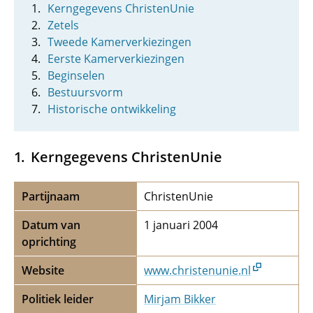
Kerngegevens ChristenUnie
Zetels
Tweede Kamerverkiezingen
Eerste Kamerverkiezingen
Beginselen
Bestuursvorm
Historische ontwikkeling
Kerngegevens ChristenUnie
Partijnaam
ChristenUnie
Datum van
1 januari 2004
oprichting
Website
www.christenunie.nl
Politiek leider
Mirjam Bikker