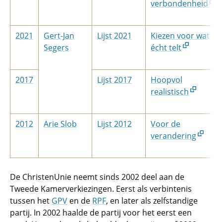
verbondenheid
2021
Gert-Jan
Lijst 2021
Kiezen voor wat
Segers
écht telt
2017
Lijst 2017
Hoopvol
realistisch
2012
Arie Slob
Lijst 2012
Voor de
verandering
De ChristenUnie neemt sinds 2002 deel aan de
Tweede Kamerverkiezingen. Eerst als verbintenis
tussen het
GPV
en de
RPF
, en later als zelfstandige
partij. In 2002 haalde de partij voor het eerst een