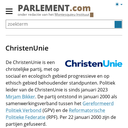
Overslaan
Licht
PARLEMENT
.com
en
weerg
Primair
onder redactie van het
Montesquieu Instituut
naar
menu
de
tonen/verbergen
inhoud
gaan
ChristenUnie
De ChristenUnie is een
christelijke partij, met op
sociaal en ecologisch gebied progressieve en op
ethisch gebied behoudender standpunten. Politiek
leider van de ChristenUnie is sinds januari 2023
Mirjam Bikker
. De partij ontstond in januari 2000 als
samenwerkingsverband tussen het
Gereformeerd
Politiek Verbond
(GPV) en de
Reformatorische
Politieke Federatie
(RPF). Per 22 januari 2000 zijn de
partijen gefuseerd.