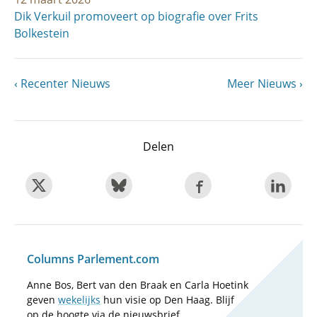
Dik Verkuil promoveert op biografie over Frits
Bolkestein
Vorige
Recenter Nieuws
Volgende
Meer Nieuws
Paginering
pagina
pagina
Delen
Columns Parlement.com
Anne Bos, Bert van den Braak en Carla Hoetink
geven
wekelijks
hun visie op Den Haag. Blijf
op de hoogte via de nieuwsbrief.