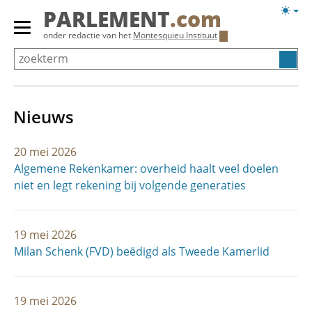
Overslaan
Licht
PARLEMENT
.com
en
weerg
Primair
onder redactie van het
Montesquieu Instituut
naar
menu
de
tonen/verbergen
inhoud
gaan
Nieuws
20 mei 2026
Algemene Rekenkamer: overheid haalt veel doelen
niet en legt rekening bij volgende generaties
19 mei 2026
Milan Schenk (FVD) beëdigd als Tweede Kamerlid
19 mei 2026