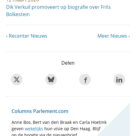
Dik Verkuil promoveert op biografie over Frits
Bolkestein
Vorige
Recenter Nieuws
Volgende
Meer Nieuws
Paginering
pagina
pagina
Delen
Columns Parlement.com
Anne Bos, Bert van den Braak en Carla Hoetink
geven
wekelijks
hun visie op Den Haag. Blijf
op de hoogte via de nieuwsbrief.