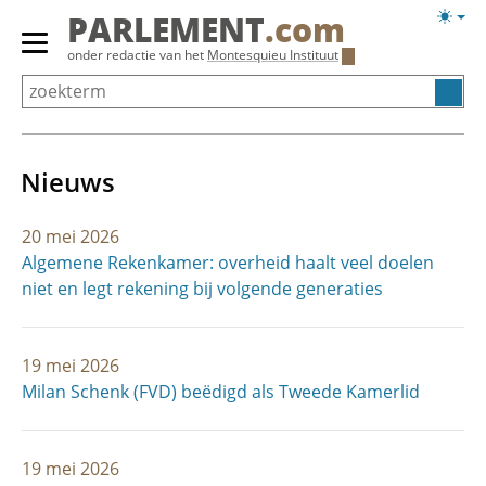
Overslaan
Licht
PARLEMENT
.com
en
weerg
Primair
onder redactie van het
Montesquieu Instituut
naar
menu
de
tonen/verbergen
inhoud
gaan
Nieuws
20 mei 2026
Algemene Rekenkamer: overheid haalt veel doelen
niet en legt rekening bij volgende generaties
19 mei 2026
Milan Schenk (FVD) beëdigd als Tweede Kamerlid
19 mei 2026