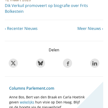
Dik Verkuil promoveert op biografie over Frits
Bolkestein
Vorige
Recenter Nieuws
Volgende
Meer Nieuws
Paginering
pagina
pagina
Delen
Columns Parlement.com
Anne Bos, Bert van den Braak en Carla Hoetink
geven
wekelijks
hun visie op Den Haag. Blijf
op de hoogte via de nieuwsbrief.