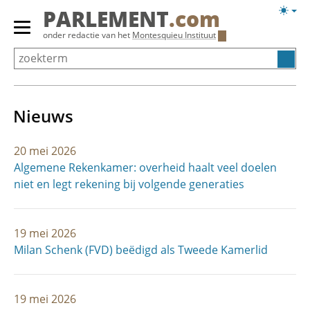
Overslaan
Licht
PARLEMENT
.com
en
weerg
Primair
onder redactie van het
Montesquieu Instituut
naar
menu
de
tonen/verbergen
inhoud
gaan
Nieuws
20 mei 2026
Algemene Rekenkamer: overheid haalt veel doelen
niet en legt rekening bij volgende generaties
19 mei 2026
Milan Schenk (FVD) beëdigd als Tweede Kamerlid
19 mei 2026