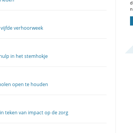
d
n
 vijfde verhoorweek
hulp in het stemhokje
scholen open te houden
n teken van impact op de zorg