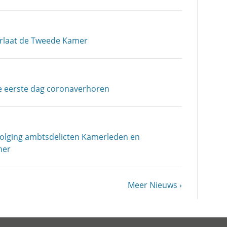
erlaat de Tweede Kamer
e eerste dag coronaverhoren
volging ambtsdelicten Kamerleden en
mer
Volgende
Meer Nieuws
pagina