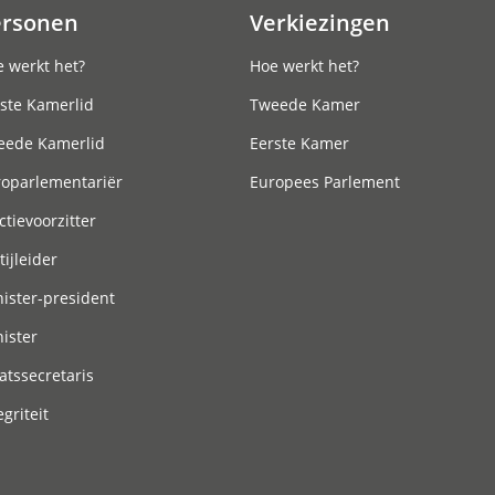
ersonen
Verkiezingen
 werkt het?
Hoe werkt het?
ste Kamerlid
Tweede Kamer
eede Kamerlid
Eerste Kamer
roparlementariër
Europees Parlement
ctievoorzitter
tijleider
ister-president
ister
atssecretaris
egriteit