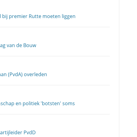
d bij premier Rutte moeten liggen
Dag van de Bouw
an (PvdA) overleden
chap en politiek 'botsten' soms
artijleider PvdD