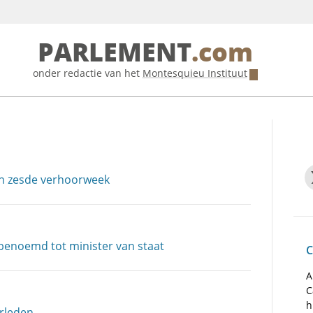
PARLEMENT
.com
onder redactie van het
Montesquieu Instituut
in zesde verhoorweek
enoemd tot minister van staat
C
A
C
h
erleden