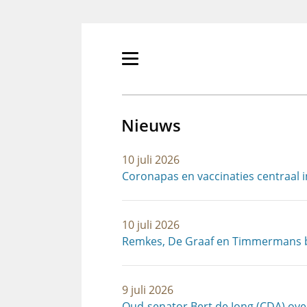
Overslaan
en
naar
de
Primair
inhoud
menu
gaan
tonen/verbergen
Nieuws
10 juli 2026
Coronapas en vaccinaties centraal 
10 juli 2026
Remkes, De Graaf en Timmermans b
9 juli 2026
Oud-senator Bert de Jong (CDA) ov