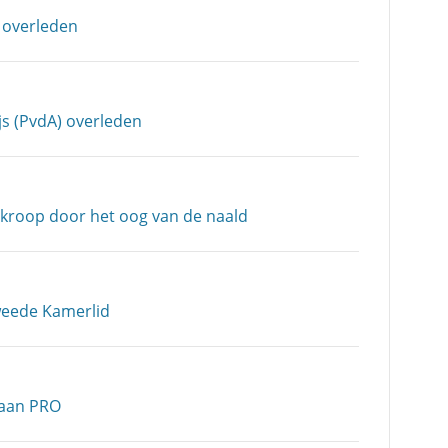
 overleden
js (PvdA) overleden
 kroop door het oog van de naald
weede Kamerlid
taan PRO