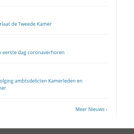
erlaat de Tweede Kamer
e eerste dag coronaverhoren
volging ambtsdelicten Kamerleden en
mer
Volgende
Meer Nieuws
pagina