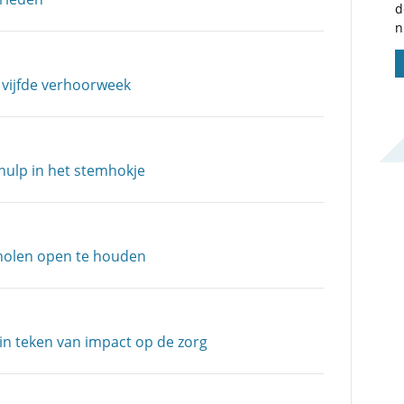
d
n
 vijfde verhoorweek
hulp in het stemhokje
scholen open te houden
n teken van impact op de zorg