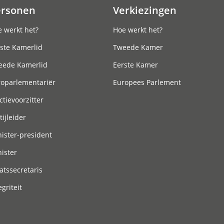
ersonen
Verkiezingen
 werkt het?
Hoe werkt het?
ste Kamerlid
Tweede Kamer
eede Kamerlid
Eerste Kamer
roparlementariër
Europees Parlement
ctievoorzitter
tijleider
ister-president
ister
atssecretaris
egriteit