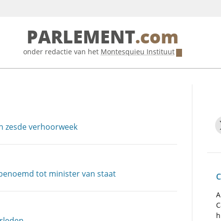
PARLEMENT
.com
onder redactie van het
Montesquieu Instituut
in zesde verhoorweek
enoemd tot minister van staat
C
A
C
h
erleden