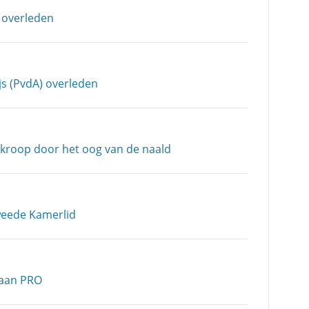
 overleden
js (PvdA) overleden
 kroop door het oog van de naald
weede Kamerlid
taan PRO