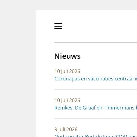
Overslaan
en
naar
de
Primair
inhoud
menu
gaan
tonen/verbergen
Nieuws
10 juli 2026
Coronapas en vaccinaties centraal 
10 juli 2026
Remkes, De Graaf en Timmermans b
9 juli 2026
Oud-senator Bert de Jong (CDA) ov