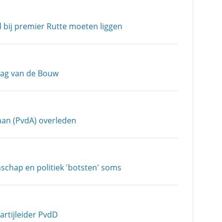
d bij premier Rutte moeten liggen
Dag van de Bouw
an (PvdA) overleden
chap en politiek 'botsten' soms
artijleider PvdD