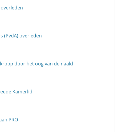
 overleden
js (PvdA) overleden
 kroop door het oog van de naald
weede Kamerlid
taan PRO