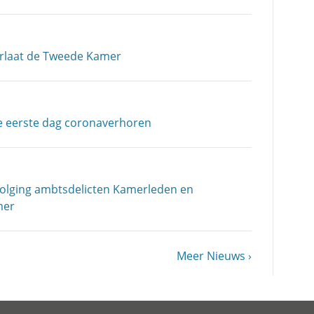
erlaat de Tweede Kamer
e eerste dag coronaverhoren
volging ambtsdelicten Kamerleden en
mer
Volgende
Meer Nieuws
pagina