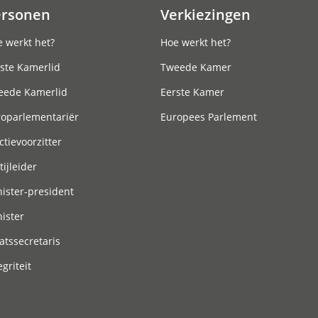
ersonen
Verkiezingen
 werkt het?
Hoe werkt het?
ste Kamerlid
Tweede Kamer
eede Kamerlid
Eerste Kamer
roparlementariër
Europees Parlement
ctievoorzitter
tijleider
ister-president
ister
atssecretaris
egriteit