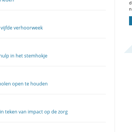
d
n
 vijfde verhoorweek
hulp in het stemhokje
scholen open te houden
n teken van impact op de zorg