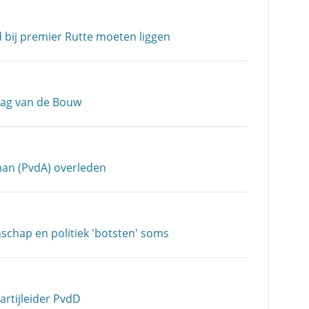
d bij premier Rutte moeten liggen
Dag van de Bouw
an (PvdA) overleden
chap en politiek 'botsten' soms
artijleider PvdD