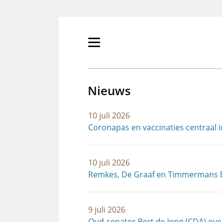
Overslaan
en
naar
de
Primair
inhoud
menu
gaan
tonen/verbergen
Nieuws
10 juli 2026
Coronapas en vaccinaties centraal 
10 juli 2026
Remkes, De Graaf en Timmermans b
9 juli 2026
Oud-senator Bert de Jong (CDA) ov