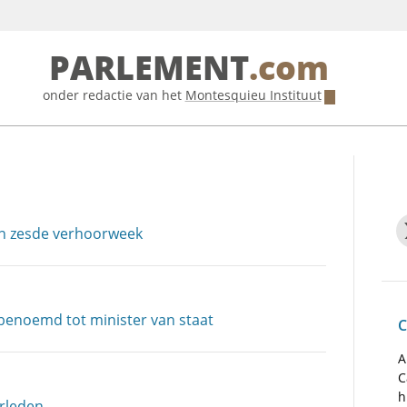
PARLEMENT
.com
onder redactie van het
Montesquieu Instituut
in zesde verhoorweek
enoemd tot minister van staat
C
A
C
h
erleden