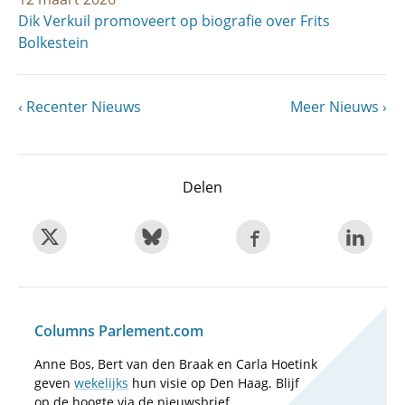
Dik Verkuil promoveert op biografie over Frits
Bolkestein
Vorige
Recenter Nieuws
Volgende
Meer Nieuws
Paginering
pagina
pagina
Delen
Columns Parlement.com
Anne Bos, Bert van den Braak en Carla Hoetink
geven
wekelijks
hun visie op Den Haag. Blijf
op de hoogte via de nieuwsbrief.