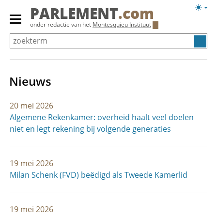
Overslaan
Licht
PARLEMENT
.com
en
weerg
Primair
onder redactie van het
Montesquieu Instituut
naar
menu
de
tonen/verbergen
inhoud
gaan
Nieuws
20 mei 2026
Algemene Rekenkamer: overheid haalt veel doelen
niet en legt rekening bij volgende generaties
19 mei 2026
Milan Schenk (FVD) beëdigd als Tweede Kamerlid
19 mei 2026