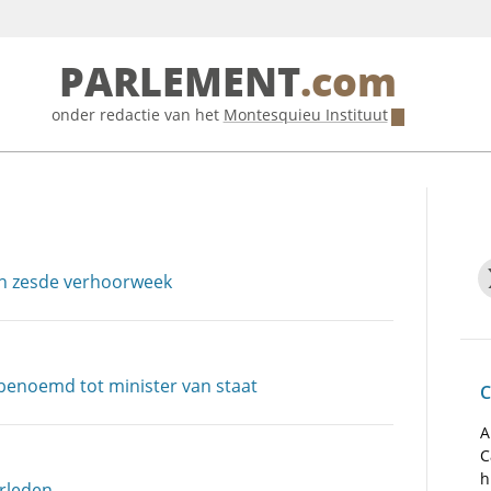
PARLEMENT
.com
onder redactie van het
Montesquieu Instituut
in zesde verhoorweek
enoemd tot minister van staat
C
A
C
h
erleden