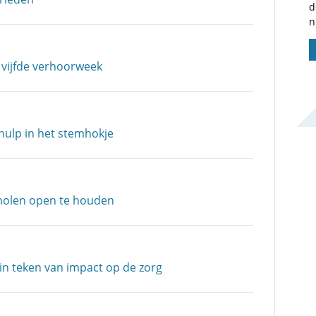
d
n
 vijfde verhoorweek
hulp in het stemhokje
scholen open te houden
n teken van impact op de zorg