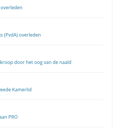
 overleden
js (PvdA) overleden
 kroop door het oog van de naald
weede Kamerlid
taan PRO