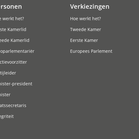
ersonen
Verkiezingen
 werkt het?
Hoe werkt het?
ste Kamerlid
Tweede Kamer
eede Kamerlid
Eerste Kamer
roparlementariër
Europees Parlement
ctievoorzitter
tijleider
ister-president
ister
atssecretaris
egriteit