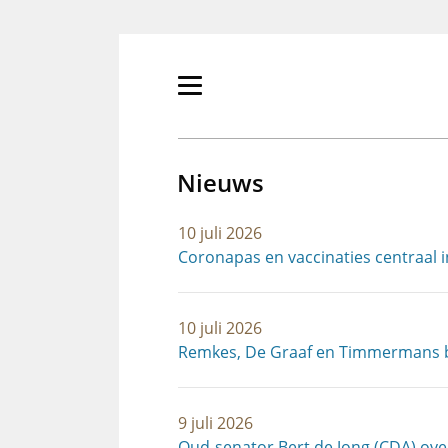
Overslaan
en
naar
de
Primair
inhoud
menu
gaan
tonen/verbergen
Nieuws
10 juli 2026
Coronapas en vaccinaties centraal 
10 juli 2026
Remkes, De Graaf en Timmermans b
9 juli 2026
Oud-senator Bert de Jong (CDA) ov