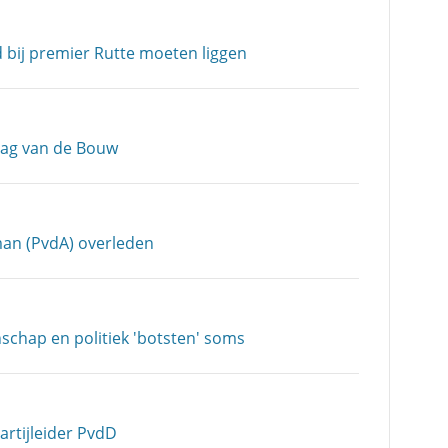
d bij premier Rutte moeten liggen
Dag van de Bouw
an (PvdA) overleden
chap en politiek 'botsten' soms
artijleider PvdD