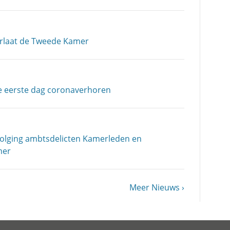
erlaat de Tweede Kamer
e eerste dag coronaverhoren
volging ambtsdelicten Kamerleden en
mer
Volgende
Meer Nieuws
pagina