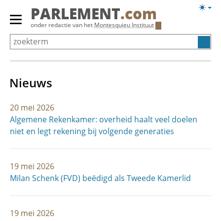
Overslaan
Licht
PARLEMENT
.com
en
weerg
Primair
onder redactie van het
Montesquieu Instituut
naar
menu
de
tonen/verbergen
inhoud
gaan
Nieuws
20 mei 2026
Algemene Rekenkamer: overheid haalt veel doelen
niet en legt rekening bij volgende generaties
19 mei 2026
Milan Schenk (FVD) beëdigd als Tweede Kamerlid
19 mei 2026