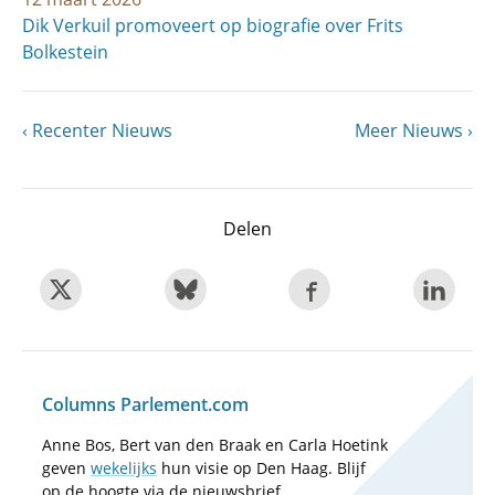
Dik Verkuil promoveert op biografie over Frits
Bolkestein
Vorige
Recenter Nieuws
Volgende
Meer Nieuws
Paginering
pagina
pagina
Delen
Columns Parlement.com
Anne Bos, Bert van den Braak en Carla Hoetink
geven
wekelijks
hun visie op Den Haag. Blijf
op de hoogte via de nieuwsbrief.