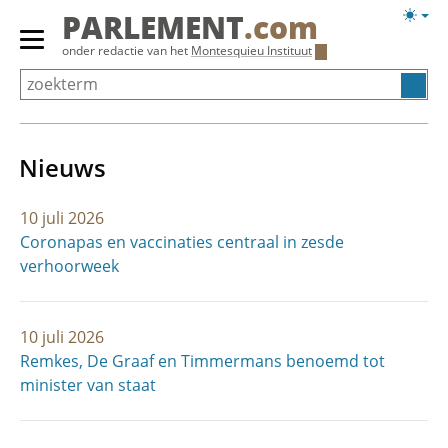
Overslaan
Licht
PARLEMENT
.com
en
weerg
Primair
onder redactie van het
Montesquieu Instituut
naar
menu
de
tonen/verbergen
inhoud
gaan
Nieuws
10 juli 2026
Coronapas en vaccinaties centraal in zesde
verhoorweek
10 juli 2026
Remkes, De Graaf en Timmermans benoemd tot
minister van staat