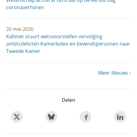
Wetenschap achteraf centraal op de eerste dag
coronaverhoren
26 mei 2026
Kabinet stuurt wetsvoorstellen vervolging
ambtsdelicten Kamerleden en bewindspersonen naar
Tweede Kamer
Volgende
Meer Nieuws
Paginering
pagina
Delen