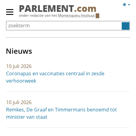
Overslaan
Licht
PARLEMENT
.com
en
weerg
Primair
onder redactie van het
Montesquieu Instituut
naar
menu
de
tonen/verbergen
inhoud
gaan
Nieuws
10 juli 2026
Coronapas en vaccinaties centraal in zesde
verhoorweek
10 juli 2026
Remkes, De Graaf en Timmermans benoemd tot
minister van staat