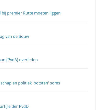
d bij premier Rutte moeten liggen
Dag van de Bouw
an (PvdA) overleden
chap en politiek 'botsten' soms
artijleider PvdD