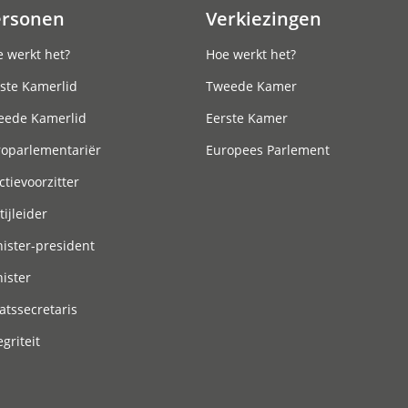
ersonen
Verkiezingen
 werkt het?
Hoe werkt het?
ste Kamerlid
Tweede Kamer
eede Kamerlid
Eerste Kamer
roparlementariër
Europees Parlement
ctievoorzitter
tijleider
ister-president
ister
atssecretaris
egriteit