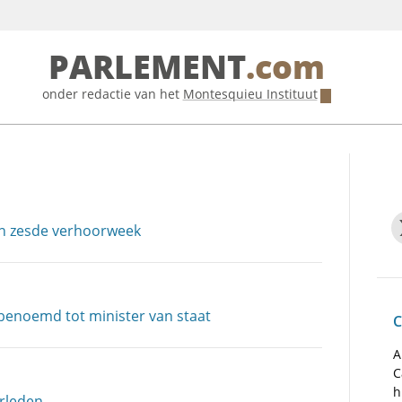
PARLEMENT
.com
onder redactie van het
Montesquieu Instituut
in zesde verhoorweek
enoemd tot minister van staat
C
A
C
h
erleden