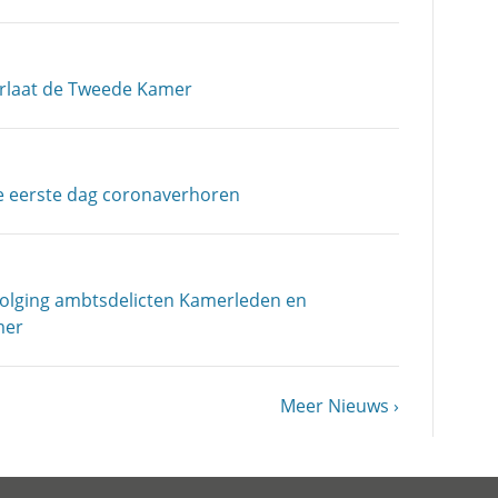
erlaat de Tweede Kamer
e eerste dag coronaverhoren
volging ambtsdelicten Kamerleden en
mer
Volgende
Meer Nieuws
pagina