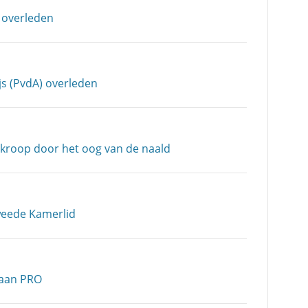
 overleden
js (PvdA) overleden
 kroop door het oog van de naald
weede Kamerlid
taan PRO