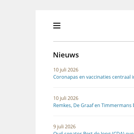
Overslaan
en
naar
de
Primair
inhoud
menu
gaan
tonen/verbergen
Nieuws
10 juli 2026
Coronapas en vaccinaties centraal 
10 juli 2026
Remkes, De Graaf en Timmermans b
9 juli 2026
Oud-senator Bert de Jong (CDA) ov