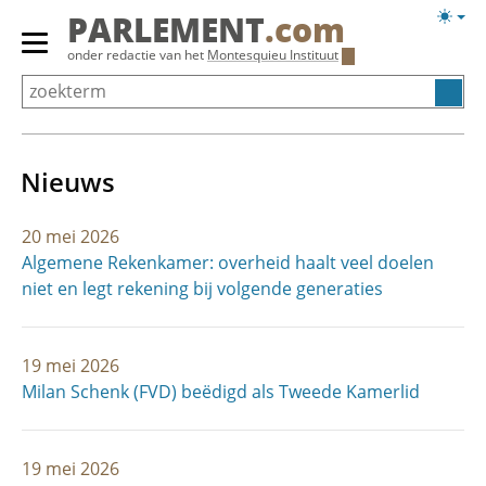
Overslaan
Licht
PARLEMENT
.com
en
weerg
Primair
onder redactie van het
Montesquieu Instituut
naar
menu
de
tonen/verbergen
inhoud
gaan
Nieuws
20 mei 2026
Algemene Rekenkamer: overheid haalt veel doelen
niet en legt rekening bij volgende generaties
19 mei 2026
Milan Schenk (FVD) beëdigd als Tweede Kamerlid
19 mei 2026