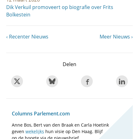
Dik Verkuil promoveert op biografie over Frits
Bolkestein
Vorige
Recenter Nieuws
Volgende
Meer Nieuws
Paginering
pagina
pagina
Delen
Columns Parlement.com
Anne Bos, Bert van den Braak en Carla Hoetink
geven
wekelijks
hun visie op Den Haag. Blijf
op de hoogte via de nieuwsbrief.