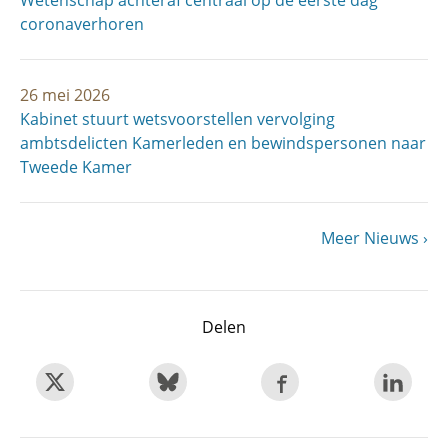
Wetenschap achteraf centraal op de eerste dag
coronaverhoren
26 mei 2026
Kabinet stuurt wetsvoorstellen vervolging
ambtsdelicten Kamerleden en bewindspersonen naar
Tweede Kamer
Volgende
Meer Nieuws
Paginering
pagina
Delen