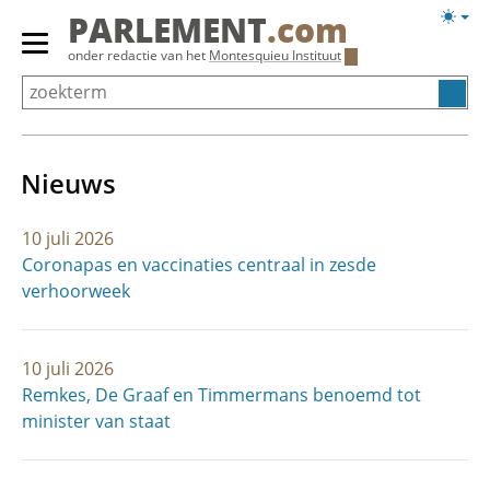
Overslaan
Licht
PARLEMENT
.com
en
weerg
Primair
onder redactie van het
Montesquieu Instituut
naar
menu
de
tonen/verbergen
inhoud
gaan
Nieuws
10 juli 2026
Coronapas en vaccinaties centraal in zesde
verhoorweek
10 juli 2026
Remkes, De Graaf en Timmermans benoemd tot
minister van staat