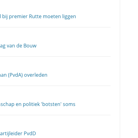
d bij premier Rutte moeten liggen
Dag van de Bouw
an (PvdA) overleden
chap en politiek 'botsten' soms
artijleider PvdD