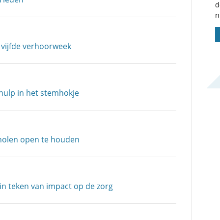
d
n
 vijfde verhoorweek
hulp in het stemhokje
scholen open te houden
n teken van impact op de zorg