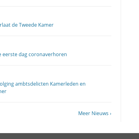
erlaat de Tweede Kamer
e eerste dag coronaverhoren
volging ambtsdelicten Kamerleden en
mer
Volgende
Meer Nieuws
pagina