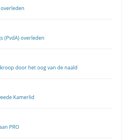
 overleden
js (PvdA) overleden
 kroop door het oog van de naald
weede Kamerlid
taan PRO