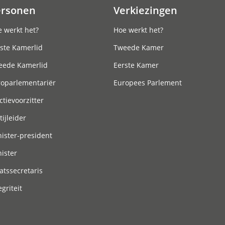
ersonen
Verkiezingen
 werkt het?
Hoe werkt het?
ste Kamerlid
Tweede Kamer
eede Kamerlid
Eerste Kamer
roparlementariër
Europees Parlement
ctievoorzitter
tijleider
ister-president
ister
atssecretaris
egriteit