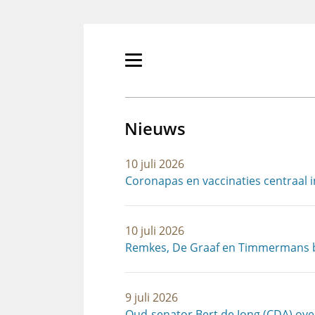
Overslaan
en
naar
de
Primair
inhoud
menu
gaan
tonen/verbergen
Nieuws
10 juli 2026
Coronapas en vaccinaties centraal 
10 juli 2026
Remkes, De Graaf en Timmermans b
9 juli 2026
Oud-senator Bert de Jong (CDA) ov