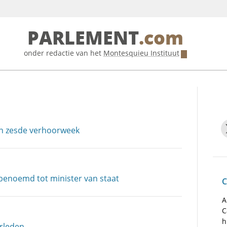
PARLEMENT
.com
onder redactie van het
Montesquieu Instituut
in zesde verhoorweek
enoemd tot minister van staat
C
A
C
h
erleden