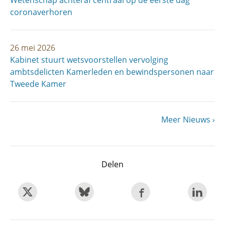
Wetenschap achteraf centraal op de eerste dag
coronaverhoren
26 mei 2026
Kabinet stuurt wetsvoorstellen vervolging
ambtsdelicten Kamerleden en bewindspersonen naar
Tweede Kamer
Volgende
Meer Nieuws
Paginering
pagina
Delen