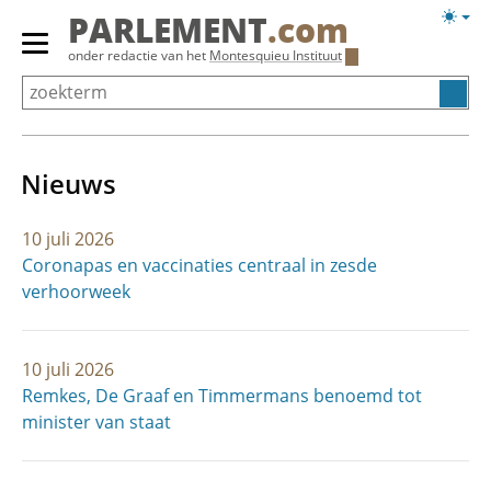
Overslaan
Licht
PARLEMENT
.com
en
weerg
Primair
onder redactie van het
Montesquieu Instituut
naar
menu
de
tonen/verbergen
inhoud
gaan
Nieuws
10 juli 2026
Coronapas en vaccinaties centraal in zesde
verhoorweek
10 juli 2026
Remkes, De Graaf en Timmermans benoemd tot
minister van staat