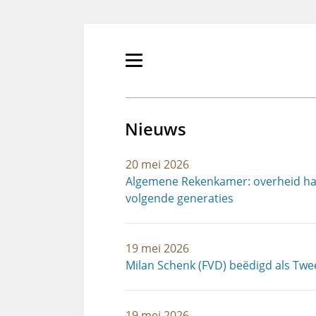
Overslaan
en
naar
de
Primair
inhoud
menu
gaan
tonen/verbergen
Nieuws
20 mei 2026
Algemene Rekenkamer: overheid haalt
volgende generaties
19 mei 2026
Milan Schenk (FVD) beëdigd als Tw
19 mei 2026