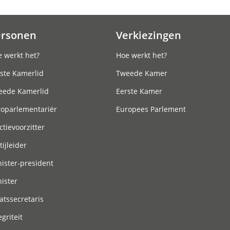
ersonen
Verkiezingen
 werkt het?
Hoe werkt het?
ste Kamerlid
Tweede Kamer
eede Kamerlid
Eerste Kamer
roparlementariër
Europees Parlement
ctievoorzitter
tijleider
ister-president
ister
atssecretaris
egriteit