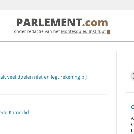
PARLEMENT
.com
onder redactie van het
Montesquieu Instituut
 veel doelen niet en legt rekening bij
C
eede Kamerlid
A
C
h