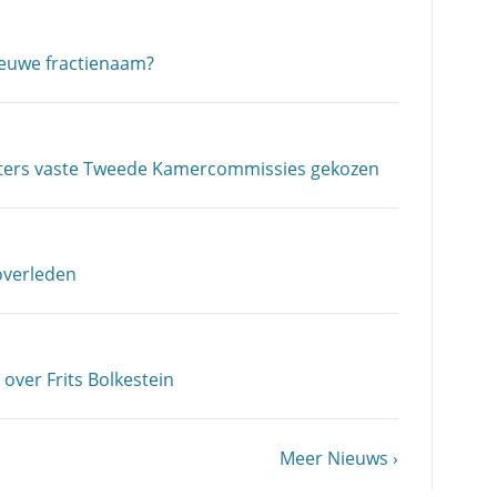
ieuwe fractienaam?
tters vaste Tweede Kamercommissies gekozen
overleden
over Frits Bolkestein
Volgende
Meer Nieuws
pagina