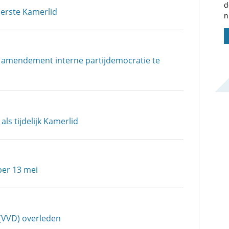
d
Eerste Kamerlid
n
it amendement interne partijdemocratie te
ls tijdelijk Kamerlid
per 13 mei
(VVD) overleden