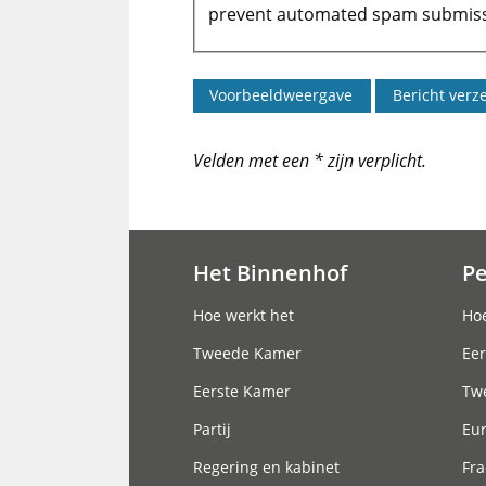
prevent automated spam submiss
Velden met een * zijn verplicht.
Het Binnenhof
P
Hoofdnavigatie
Hoe werkt het
Hoe
Tweede Kamer
Eer
Eerste Kamer
Tw
Partij
Eu
Regering en kabinet
Fra