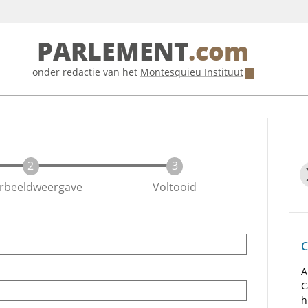
PARLEMENT
.com
onder redactie van het
Montesquieu Instituut
rbeeldweergave
Voltooid
C
A
C
h