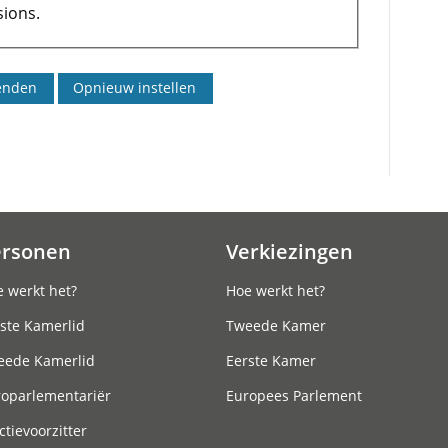
ions.
ersonen
Verkiezingen
 werkt het?
Hoe werkt het?
ste Kamerlid
Tweede Kamer
eede Kamerlid
Eerste Kamer
roparlementariër
Europees Parlement
ctievoorzitter