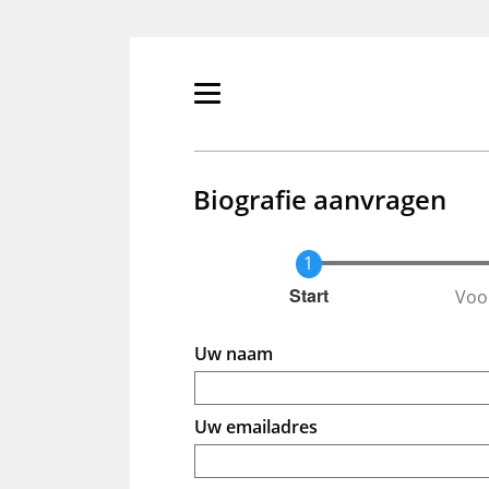
Overslaan
en
naar
de
Primair
inhoud
menu
gaan
tonen/verbergen
Biografie aanvragen
Voo
Huidige
Start
Uw naam
Uw emailadres