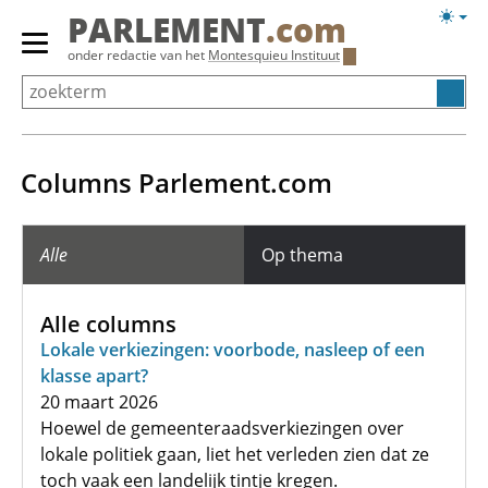
Overslaan
Licht
PARLEMENT
.com
en
weerg
Primair
onder redactie van het
Montesquieu Instituut
naar
menu
de
tonen/verbergen
inhoud
gaan
Columns Parlement.com
Alle
Op thema
Alle columns
Lokale verkiezingen: voorbode, nasleep of een
klasse apart?
20 maart 2026
Hoewel de gemeenteraadsverkiezingen over
lokale politiek gaan, liet het verleden zien dat ze
toch vaak een landelijk tintje kregen.