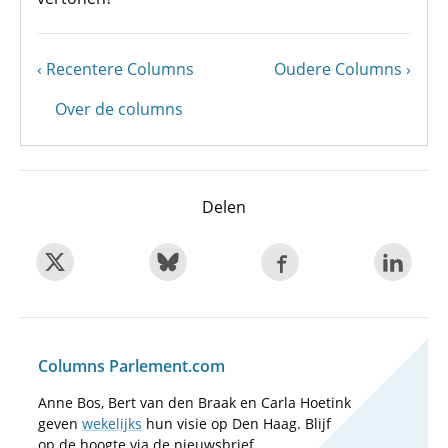
Vorige
Recentere Columns
Volgende
Oudere Columns
Paginering
pagina
pagina
Over de columns
Delen
Columns Parlement.com
Anne Bos, Bert van den Braak en Carla Hoetink
geven
wekelijks
hun visie op Den Haag. Blijf
op de hoogte via de nieuwsbrief.