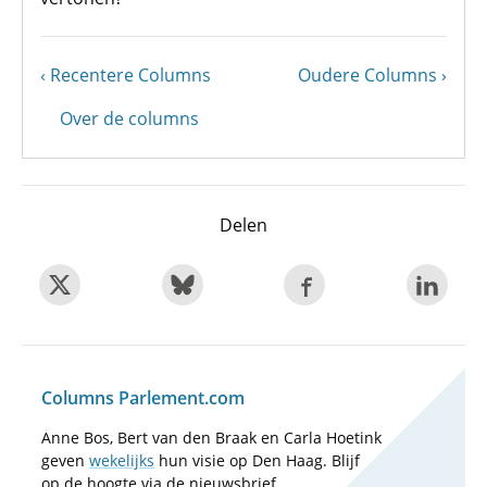
Vorige
Recentere Columns
Volgende
Oudere Columns
Paginering
pagina
pagina
Over de columns
Delen
Columns Parlement.com
Anne Bos, Bert van den Braak en Carla Hoetink
geven
wekelijks
hun visie op Den Haag. Blijf
op de hoogte via de nieuwsbrief.