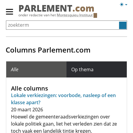
Overslaan
Licht
PARLEMENT
.com
en
weerg
Primair
onder redactie van het
Montesquieu Instituut
naar
menu
de
tonen/verbergen
inhoud
gaan
Columns Parlement.com
Alle
Op thema
Alle columns
Lokale verkiezingen: voorbode, nasleep of een
klasse apart?
20 maart 2026
Hoewel de gemeenteraadsverkiezingen over
lokale politiek gaan, liet het verleden zien dat ze
toch vaak een landelijk tintje kregen.