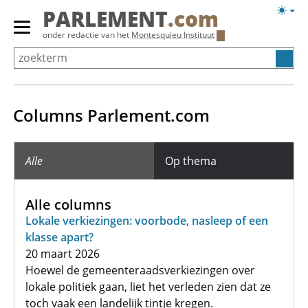
Overslaan
Licht
PARLEMENT
.com
en
weerg
Primair
onder redactie van het
Montesquieu Instituut
naar
menu
de
tonen/verbergen
inhoud
gaan
Columns Parlement.com
Alle
Op thema
Alle columns
Lokale verkiezingen: voorbode, nasleep of een
klasse apart?
20 maart 2026
Hoewel de gemeenteraadsverkiezingen over
lokale politiek gaan, liet het verleden zien dat ze
toch vaak een landelijk tintje kregen.