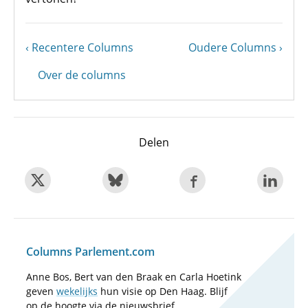
Vorige
Recentere Columns
Volgende
Oudere Columns
Paginering
pagina
pagina
Over de columns
Delen
Columns Parlement.com
Anne Bos, Bert van den Braak en Carla Hoetink
geven
wekelijks
hun visie op Den Haag. Blijf
op de hoogte via de nieuwsbrief.