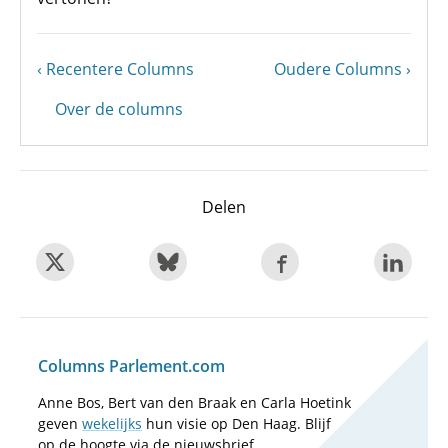
Vorige
Recentere Columns
Volgende
Oudere Columns
Paginering
pagina
pagina
Over de columns
Delen
Columns Parlement.com
Anne Bos, Bert van den Braak en Carla Hoetink
geven
wekelijks
hun visie op Den Haag. Blijf
op de hoogte via de nieuwsbrief.