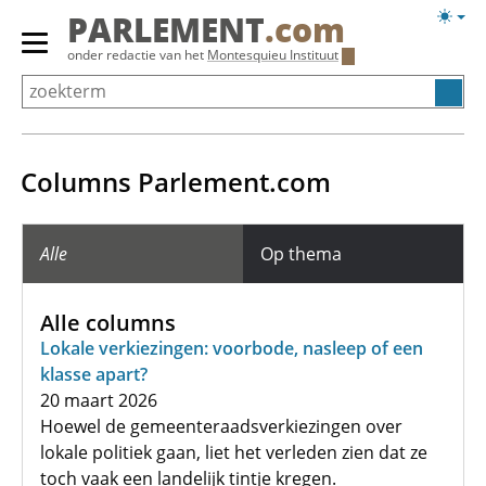
Overslaan
Licht
PARLEMENT
.com
en
weerg
Primair
onder redactie van het
Montesquieu Instituut
naar
menu
de
tonen/verbergen
inhoud
gaan
Columns Parlement.com
Alle
Op thema
Alle columns
Lokale verkiezingen: voorbode, nasleep of een
klasse apart?
20 maart 2026
Hoewel de gemeenteraadsverkiezingen over
lokale politiek gaan, liet het verleden zien dat ze
toch vaak een landelijk tintje kregen.