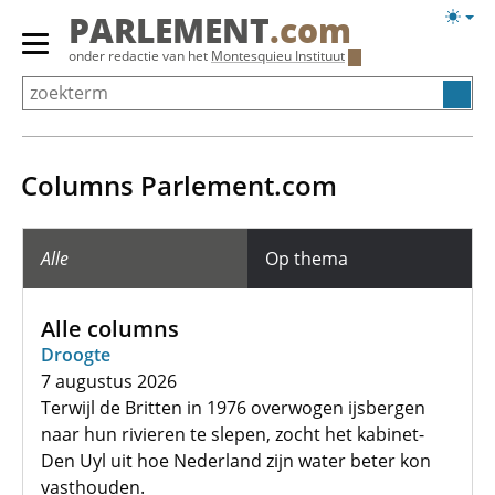
Overslaan
Licht
PARLEMENT
.com
en
weerg
Primair
onder redactie van het
Montesquieu Instituut
naar
menu
de
tonen/verbergen
inhoud
gaan
Columns Parlement.com
Alle
Op thema
Alle columns
Droogte
7 augustus 2026
Terwijl de Britten in 1976 overwogen ijsbergen
naar hun rivieren te slepen, zocht het kabinet-
Den Uyl uit hoe Nederland zijn water beter kon
vasthouden.